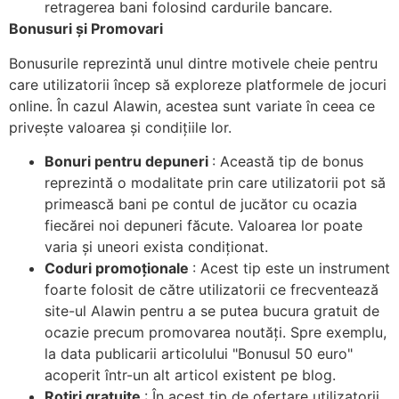
retragerea bani folosind cardurile bancare.
Bonusuri și Promovari
Bonusurile reprezintă unul dintre motivele cheie pentru
care utilizatorii încep să exploreze platformele de jocuri
online. În cazul Alawin, acestea sunt variate în ceea ce
privește valoarea și condițiile lor.
Bonuri pentru depuneri
: Această tip de bonus
reprezintă o modalitate prin care utilizatorii pot să
primească bani pe contul de jucător cu ocazia
fiecărei noi depuneri făcute. Valoarea lor poate
varia și uneori exista condiționat.
Coduri promoționale
: Acest tip este un instrument
foarte folosit de către utilizatorii ce frecventează
site-ul Alawin pentru a se putea bucura gratuit de
ocazie precum promovarea noutăți. Spre exemplu,
la data publicarii articolului "Bonusul 50 euro"
acoperit într-un alt articol existent pe blog.
Rotiri gratuite
: În acest tip de ofertare utilizatorii