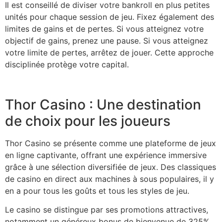
Il est conseillé de diviser votre bankroll en plus petites
unités pour chaque session de jeu. Fixez également des
limites de gains et de pertes. Si vous atteignez votre
objectif de gains, prenez une pause. Si vous atteignez
votre limite de pertes, arrêtez de jouer. Cette approche
disciplinée protège votre capital.
Thor Casino : Une destination
de choix pour les joueurs
Thor Casino se présente comme une plateforme de jeux
en ligne captivante, offrant une expérience immersive
grâce à une sélection diversifiée de jeux. Des classiques
de casino en direct aux machines à sous populaires, il y
en a pour tous les goûts et tous les styles de jeu.
Le casino se distingue par ses promotions attractives,
notamment un généreux bonus de bienvenue de 325%