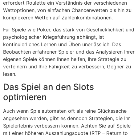
erfordert Roulette ein Verständnis der verschiedenen
Wettoptionen, von einfachen Chancenwetten bis hin zu
komplexeren Wetten auf Zahlenkombinationen.
Für Spiele wie Poker, das stark von Geschicklichkeit und
psychologischer Kriegsführung abhängt, ist
kontinuierliches Lernen und Üben unerlässlich. Das
Beobachten erfahrener Spieler und das Analysieren Ihrer
eigenen Spiele können Ihnen helfen, Ihre Strategie zu
verfeinern und Ihre Fähigkeit zu verbessern, Gegner zu
lesen.
Das Spiel an den Slots
optimieren
Auch wenn Spielautomaten oft als reine Glückssache
angesehen werden, gibt es dennoch Strategien, die Ihr
Spielerlebnis verbessern können. Achten Sie auf Spiele
mit einer höheren Auszahlungsquote (RTP – Return to