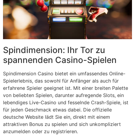
Spindimension: Ihr Tor zu
spannenden Casino-Spielen
Spindimension Casino bietet ein umfassendes Online-
Spielerlebnis, das sowohl für Anfänger als auch für
erfahrene Spieler geeignet ist. Mit einer breiten Palette
von beliebten Spielen, darunter aufregende Slots, ein
lebendiges Live-Casino und fesselnde Crash-Spiele, ist
für jeden Geschmack etwas dabei. Die offizielle
deutsche Website lädt Sie ein, direkt mit einem
attraktiven Bonus zu spielen und sich unkompliziert
anzumelden oder zu registrieren.