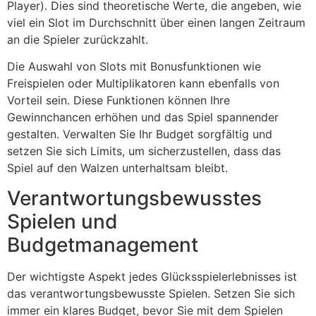
Player). Dies sind theoretische Werte, die angeben, wie
viel ein Slot im Durchschnitt über einen langen Zeitraum
an die Spieler zurückzahlt.
Die Auswahl von Slots mit Bonusfunktionen wie
Freispielen oder Multiplikatoren kann ebenfalls von
Vorteil sein. Diese Funktionen können Ihre
Gewinnchancen erhöhen und das Spiel spannender
gestalten. Verwalten Sie Ihr Budget sorgfältig und
setzen Sie sich Limits, um sicherzustellen, dass das
Spiel auf den Walzen unterhaltsam bleibt.
Verantwortungsbewusstes
Spielen und
Budgetmanagement
Der wichtigste Aspekt jedes Glücksspielerlebnisses ist
das verantwortungsbewusste Spielen. Setzen Sie sich
immer ein klares Budget, bevor Sie mit dem Spielen