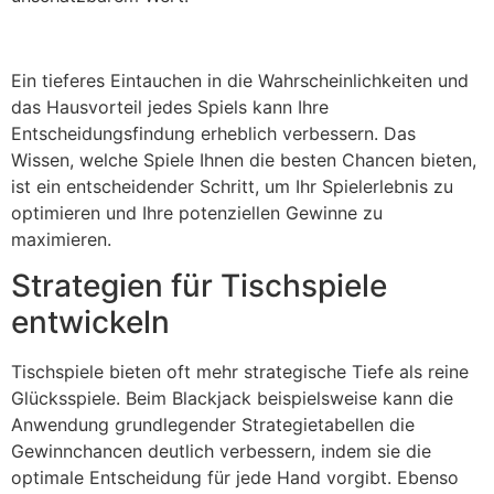
Ein tieferes Eintauchen in die Wahrscheinlichkeiten und
das Hausvorteil jedes Spiels kann Ihre
Entscheidungsfindung erheblich verbessern. Das
Wissen, welche Spiele Ihnen die besten Chancen bieten,
ist ein entscheidender Schritt, um Ihr Spielerlebnis zu
optimieren und Ihre potenziellen Gewinne zu
maximieren.
Strategien für Tischspiele
entwickeln
Tischspiele bieten oft mehr strategische Tiefe als reine
Glücksspiele. Beim Blackjack beispielsweise kann die
Anwendung grundlegender Strategietabellen die
Gewinnchancen deutlich verbessern, indem sie die
optimale Entscheidung für jede Hand vorgibt. Ebenso