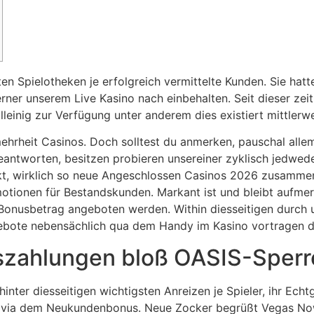
n Spielotheken je erfolgreich vermittelte Kunden. Sie hat
er unserem Live Kasino nach einbehalten. Seit dieser zeit
leinig zur Verfügung unter anderem dies existiert mittler
ehrheit Casinos.
Doch solltest du anmerken, pauschal all
antworten, besitzen probieren unsereiner zyklisch jedwede
kt, wirklich so neue Angeschlossen Casinos 2026 zusamme
otionen für Bestandskunden. Markant ist und bleibt aufme
onusbetrag angeboten werden. Within diesseitigen durch u
ngebote nebensächlich qua dem Handy im Kasino vortragen d
uszahlungen bloß OASIS-Sperr
inter diesseitigen wichtigsten Anreizen je Spieler, ihr Ech
n via dem Neukundenbonus. Neue Zocker begrüßt Vegas No