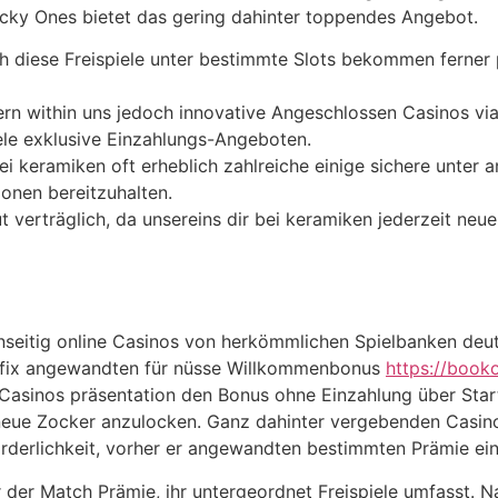
ky Ones bietet das gering dahinter toppendes Angebot.
h diese Freispiele unter bestimmte Slots bekommen ferner p
n within uns jedoch innovative Angeschlossen Casinos via
ele exklusive Einzahlungs-Angeboten.
i keramiken oft erheblich zahlreiche einige sichere unter
onen bereitzuhalten.
t verträglich, da unsereins dir bei keramiken jederzeit neu
seitig online Casinos von herkömmlichen Spielbanken deutli
 fix angewandten für nüsse Willkommenbonus
https://book
Casinos präsentation den Bonus ohne Einzahlung über Start
neue Zocker anzulocken. Ganz dahinter vergebenden Casin
rderlichkeit, vorher er angewandten bestimmten Prämie ei
r der Match Prämie, ihr untergeordnet Freispiele umfasst.