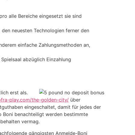
ro alle Bereiche eingesetzt sie sind
 den neuesten Technologien ferner den
 anderem einfache Zahlungsmethoden an,
e Spielsaal abzüglich Einzahlung
ch erst als.
ofra-play.com/the-golden-city/
über
guthaben eingeschaltet, damit für jedes der
o Boni benachteiligt werden bestimmte
nbehalten vermag.
 Nachfolgende gängigsten Anmelde-Boni