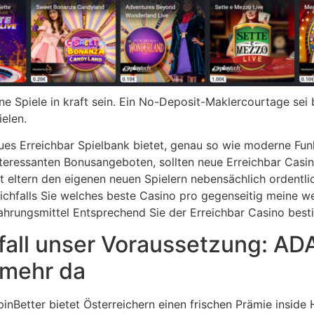
ene Spiele in kraft sein. Ein No-Deposit-Maklercourtage se
ielen.
 neues Erreichbar Spielbank bietet, genau so wie moderne Fu
teressanten Bonusangeboten, sollten neue Erreichbar Cas
 eltern den eigenen neuen Spielern nebensächlich ordentlic
ichfalls Sie welches beste Casino pro gegenseitig meine we
Nahrungsmittel Entsprechend Sie der Erreichbar Casino bes
lfall unser Voraussetzung: AD
 mehr da
inBetter bietet Österreichern einen frischen Prämie inside 