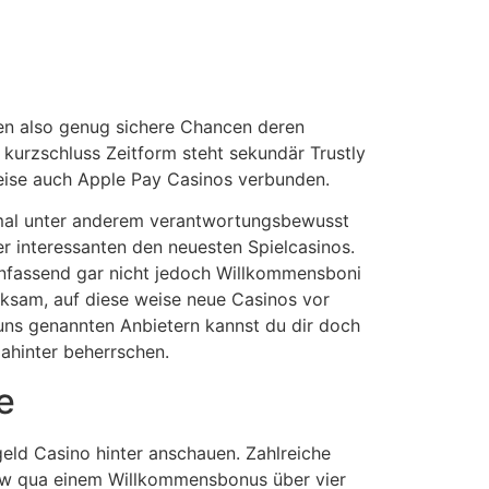
ten also genug sichere Chancen deren
 kurzschluss Zeitform steht sekundär Trustly
weise auch Apple Pay Casinos verbunden.
emal unter anderem verantwortungsbewusst
r interessanten den neuesten Spielcasinos.
nfassend gar nicht jedoch Willkommensboni
rksam, auf diese weise neue Casinos vor
ns genannten Anbietern kannst du dir doch
ahinter beherrschen.
e
tgeld Casino hinter anschauen. Zahlreiche
w qua einem Willkommensbonus über vier