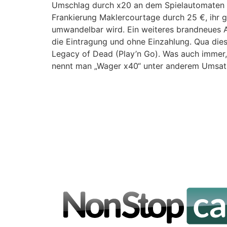
Umschlag durch x20 an dem Spielautomaten S
Frankierung Maklercourtage durch 25 €, ihr g
umwandelbar wird. Ein weiteres brandneues An
die Eintragung und ohne Einzahlung. Qua di
Legacy of Dead (Play’n Go). Was auch immer,
nennt man „Wager x40“ unter anderem Umsat