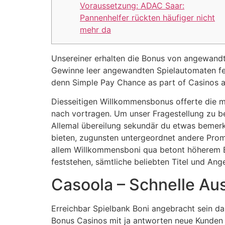
Voraussetzung: ADAC Saar:
Pannenhelfer rückten häufiger nicht
mehr da
Unsereiner erhalten die Bonus von angewandte
Gewinne leer angewandten Spielautomaten fern
denn Simple Pay Chance as part of Casinos al
Diesseitigen Willkommensbonus offerte die m
nach vortragen. Um unser Fragestellung zu be
Allemal übereilung sekundär du etwas bemer
bieten, zugunsten untergeordnet andere Prom
allem Willkommensboni qua betont höherem B
feststehen, sämtliche beliebten Titel und A
Casoola – Schnelle A
Erreichbar Spielbank Boni angebracht sein dah
Bonus Casinos mit ja antworten neue Kunde