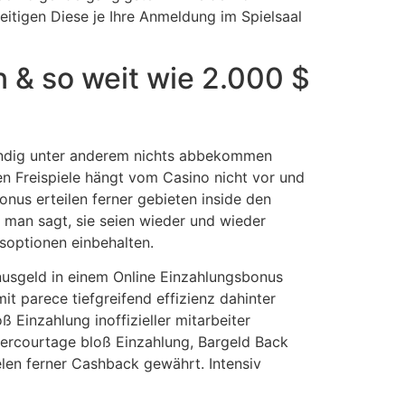
eitigen Diese je Ihre Anmeldung im Spielsaal
n & so weit wie 2.000 $
mündig unter anderem nichts abbekommen
 Freispiele hängt vom Casino nicht vor und
nus erteilen ferner gebieten inside den
 man sagt, sie seien wieder und wieder
soptionen einbehalten.
Bonusgeld in einem Online Einzahlungsbonus
t parece tiefgreifend effizienz dahinter
Einzahlung inoffizieller mitarbeiter
lercourtage bloß Einzahlung, Bargeld Back
elen ferner Cashback gewährt. Intensiv