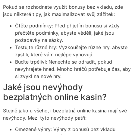
Pokud se rozhodnete využít bonusy bez vkladu, zde
jsou některé tipy, jak maximalizovat svůj zážitek:
Čtěte podmínky: Před přijetím bonusu si vždy
přečtěte podmínky, abyste věděli, jaké jsou
požadavky na sázky.
Testujte různé hry: Vyzkoušejte různé hry, abyste
zjistili, které vám nejlépe vyhovují.
Buďte trpěliví: Nenechte se odradit, pokud
nevyhrajete hned. Mnoho hráčů potřebuje čas, aby
si zvykl na nové hry.
Jaké jsou nevýhody
bezplatných online kasin?
Stejně jako u všeho, i bezplatná online kasina mají své
nevýhody. Mezi tyto nevýhody patří:
Omezené výhry: Výhry z bonusů bez vkladu