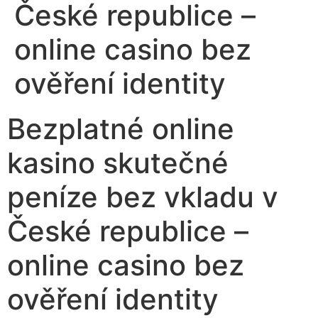
České republice –
online casino bez
ověření identity
Bezplatné online
kasino skutečné
peníze bez vkladu v
České republice –
online casino bez
ověření identity