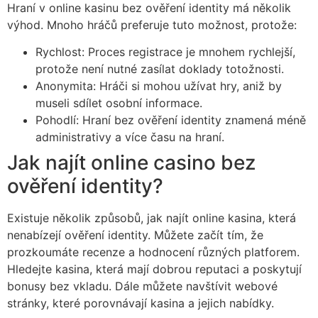
Hraní v online kasinu bez ověření identity má několik
výhod. Mnoho hráčů preferuje tuto možnost, protože:
Rychlost: Proces registrace je mnohem rychlejší,
protože není nutné zasílat doklady totožnosti.
Anonymita: Hráči si mohou užívat hry, aniž by
museli sdílet osobní informace.
Pohodlí: Hraní bez ověření identity znamená méně
administrativy a více času na hraní.
Jak najít online casino bez
ověření identity?
Existuje několik způsobů, jak najít online kasina, která
nenabízejí ověření identity. Můžete začít tím, že
prozkoumáte recenze a hodnocení různých platforem.
Hledejte kasina, která mají dobrou reputaci a poskytují
bonusy bez vkladu. Dále můžete navštívit webové
stránky, které porovnávají kasina a jejich nabídky.