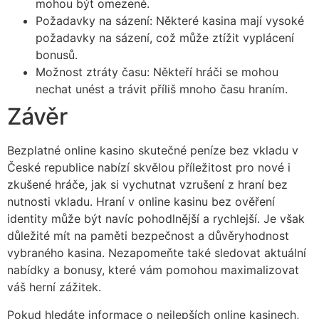
mohou být omezené.
Požadavky na sázení: Některé kasina mají vysoké
požadavky na sázení, což může ztížit vyplácení
bonusů.
Možnost ztráty času: Někteří hráči se mohou
nechat unést a trávit příliš mnoho času hraním.
Závěr
Bezplatné online kasino skutečné peníze bez vkladu v
České republice nabízí skvělou příležitost pro nové i
zkušené hráče, jak si vychutnat vzrušení z hraní bez
nutnosti vkladu. Hraní v online kasinu bez ověření
identity může být navíc pohodlnější a rychlejší. Je však
důležité mít na paměti bezpečnost a důvěryhodnost
vybraného kasina. Nezapomeňte také sledovat aktuální
nabídky a bonusy, které vám pomohou maximalizovat
váš herní zážitek.
Pokud hledáte informace o nejlepších online kasinech,