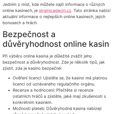
Jedním z míst, kde můžete najít informace o různých
online kasinech, je
strelnicedecin.cz
. Tato stránka nabízí
aktuální informace o nejlepších online kasinech, jejich
bonusech a hrách.
Bezpečnost a
důvěryhodnost online kasin
Při výběru online kasina je důležité zvážit jeho
bezpečnost a důvěryhodnost. Zde je několik tipů, jak
zjistit, zda je kasino bezpečné:
Ověření licencí: Ujistěte se, že kasino má platnou
licenci od uznávaného regulačního orgánu.
Recenze a hodnocení: Přečtěte si recenze
ostatních hráčů a zjistěte, jaké mají zkušenosti s
konkrétním kasinem.
Možnosti plateb: Důvěryhodná kasina nabízejí