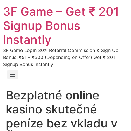
3F Game – Get ₹ 201
Signup Bonus
Instantly
3F Game Login 30% Referral Commission & Sign Up
Bonus: ₹51 – ₹500 (Depending on Offer) Get ₹ 201
Signup Bonus Instantly
Bezplatné online
kasino skutečné
peníze bez vkladu v