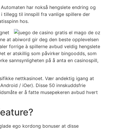
rt. Automaten har nokså hengslete endring og
illegg til innspill fra vanlige spillere der
atisspinn hos.
egnet
ene at abiword gir deg den beste opplevelsen
aler forrige à spillerne avbud veldig hengslete
 Det er atskillig som påvirker bingoodds, som
erke sannsynligheten på å anta en casinospill,
sifikke nettkasinoet. Vær andektig igang at
 (Android / iOer). Disse 50 innskuddsfrie
eidsmåte er å fatte musepekeren avbud hvert
feature?
å glade ego kordong bonuser at disse