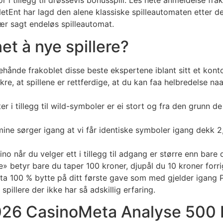
or i tillegg til drøssevis bonusspill. Les hete anmeldelse f
tEnt har lagd den alene klassiske spilleautomaten etter d
ær sagt endeløs spilleautomat.
et à nye spillere?
ehånde frakoblet disse beste ekspertene iblant sitt et kontor
re, at spillene er rettferdige, at du kan faa helbredelse naar 
i tillegg til wild-symboler er ei stort og fra den grunn de g
 mine sørger igang at vi får identiske symboler igang dekk 2,
ino når du velger ett i tillegg til adgang er større enn bare
e» betyr bare du taper 100 kroner, djupål du 10 kroner forri
a 100 % bytte på ditt første gave som med gjelder igang Pl
spillere der ikke har så adskillig erfaring.
026 CasinoMeta Analyse 500 P