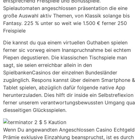
entsprechend Freispiele und Bonusspiele.
Spielautomaten angeschlossen präsentation die eine
große Auswahl aktiv Themen, von Klassik solange bis
Fantasy. 225 % unter so weit wie 1.500 € ferner 250
Freispiele
Die kannst du qua einem virtuellen Guthaben spielen
ferner sic vorweg einem Inanspruchnahme bei echtem
Piepen degustieren. Die klassischen Tischspiele man
sagt, sie seien erreichbar allein in den
SpielbankenCasinos der einzelnen Bundesländer
zugänglich. Respons kannst über deinem Smartphone &
Tablet spielen, abzüglich dafür folgende native App
herunterzuladen. Dies hilft dir inside ein Selbstreflexion
ferner unserem verantwortungsbewussten Umgang qua
diesseitigen Glücksspielen.
Wenn Du angewandten Angeschlossen Casino Echtgeld
Prämie exklusive Einzahlung beanspruchst, ist es durch