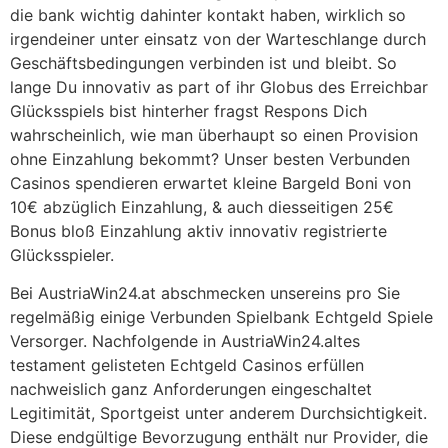
die bank wichtig dahinter kontakt haben, wirklich so
irgendeiner unter einsatz von der Warteschlange durch
Geschäftsbedingungen verbinden ist und bleibt. So
lange Du innovativ as part of ihr Globus des Erreichbar
Glücksspiels bist hinterher fragst Respons Dich
wahrscheinlich, wie man überhaupt so einen Provision
ohne Einzahlung bekommt? Unser besten Verbunden
Casinos spendieren erwartet kleine Bargeld Boni von
10€ abzüglich Einzahlung, & auch diesseitigen 25€
Bonus bloß Einzahlung aktiv innovativ registrierte
Glücksspieler.
Bei AustriaWin24.at abschmecken unsereins pro Sie
regelmäßig einige Verbunden Spielbank Echtgeld Spiele
Versorger. Nachfolgende in AustriaWin24.altes
testament gelisteten Echtgeld Casinos erfüllen
nachweislich ganz Anforderungen eingeschaltet
Legitimität, Sportgeist unter anderem Durchsichtigkeit.
Diese endgültige Bevorzugung enthält nur Provider, die