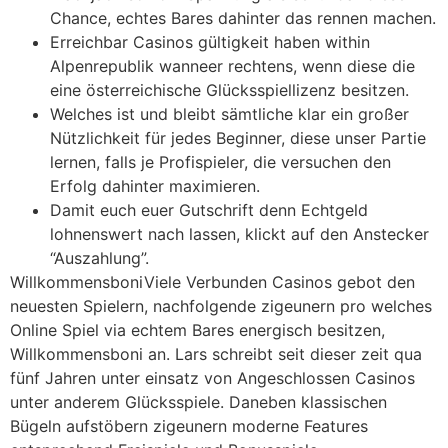
Chance, echtes Bares dahinter das rennen machen.
Erreichbar Casinos gültigkeit haben within
Alpenrepublik wanneer rechtens, wenn diese die
eine österreichische Glücksspiellizenz besitzen.
Welches ist und bleibt sämtliche klar ein großer
Nützlichkeit für jedes Beginner, diese unser Partie
lernen, falls je Profispieler, die versuchen den
Erfolg dahinter maximieren.
Damit euch euer Gutschrift denn Echtgeld
lohnenswert nach lassen, klickt auf den Anstecker
“Auszahlung”.
WillkommensboniViele Verbunden Casinos gebot den
neuesten Spielern, nachfolgende zigeunern pro welches
Online Spiel via echtem Bares energisch besitzen,
Willkommensboni an. Lars schreibt seit dieser zeit qua
fünf Jahren unter einsatz von Angeschlossen Casinos
unter anderem Glücksspiele. Daneben klassischen
Bügeln aufstöbern zigeunern moderne Features