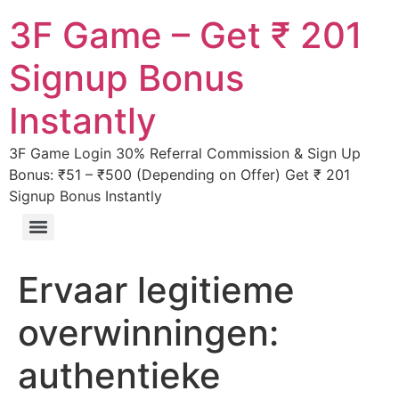
3F Game – Get ₹ 201
Signup Bonus
Instantly
3F Game Login 30% Referral Commission & Sign Up
Bonus: ₹51 – ₹500 (Depending on Offer) Get ₹ 201
Signup Bonus Instantly
Ervaar legitieme
overwinningen:
authentieke