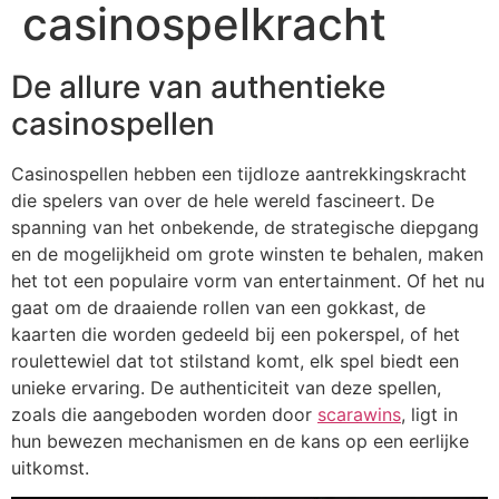
casinospelkracht
De allure van authentieke
casinospellen
Casinospellen hebben een tijdloze aantrekkingskracht
die spelers van over de hele wereld fascineert. De
spanning van het onbekende, de strategische diepgang
en de mogelijkheid om grote winsten te behalen, maken
het tot een populaire vorm van entertainment. Of het nu
gaat om de draaiende rollen van een gokkast, de
kaarten die worden gedeeld bij een pokerspel, of het
roulettewiel dat tot stilstand komt, elk spel biedt een
unieke ervaring. De authenticiteit van deze spellen,
zoals die aangeboden worden door
scarawins
, ligt in
hun bewezen mechanismen en de kans op een eerlijke
uitkomst.