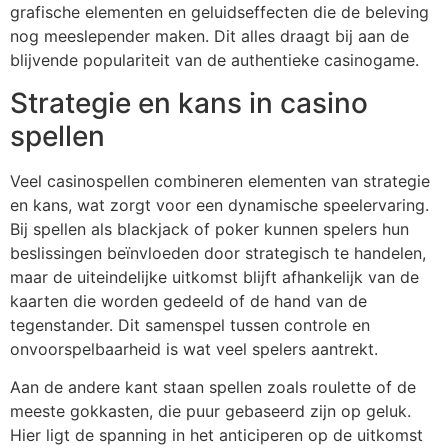
grafische elementen en geluidseffecten die de beleving
nog meeslepender maken. Dit alles draagt bij aan de
blijvende populariteit van de authentieke casinogame.
Strategie en kans in casino
spellen
Veel casinospellen combineren elementen van strategie
en kans, wat zorgt voor een dynamische speelervaring.
Bij spellen als blackjack of poker kunnen spelers hun
beslissingen beïnvloeden door strategisch te handelen,
maar de uiteindelijke uitkomst blijft afhankelijk van de
kaarten die worden gedeeld of de hand van de
tegenstander. Dit samenspel tussen controle en
onvoorspelbaarheid is wat veel spelers aantrekt.
Aan de andere kant staan spellen zoals roulette of de
meeste gokkasten, die puur gebaseerd zijn op geluk.
Hier ligt de spanning in het anticiperen op de uitkomst