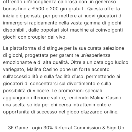
offrendo un’accoglienza calorosa con un generoso
bonus fino a €500 e 200 giri gratuiti. Questa offerta
iniziale è pensata per permettere ai nuovi giocatori di
immergersi rapidamente nella vasta gamma di giochi
disponibili, dalle popolari slot machine ai coinvolgenti
giochi con croupier dal vivo.
La piattaforma si distingue per la sua curata selezione
di giochi, progettata per garantire un’esperienza
emozionante e di alta qualità. Oltre a un catalogo ludico
variegato, Malina Casino pone un forte accento
sull’accessibilità e sulla facilità d’uso, permettendo ai
giocatori di concentrarsi sul divertimento e sulla
possibilità di vincere. Le promozioni speciali
aggiungono ulteriore valore, rendendo Malina Casino
una scelta solida per chi cerca intrattenimento e
opportunità di successo nel gioco d’azzardo online.
3F Game Login 30% Referral Commission & Sign Up