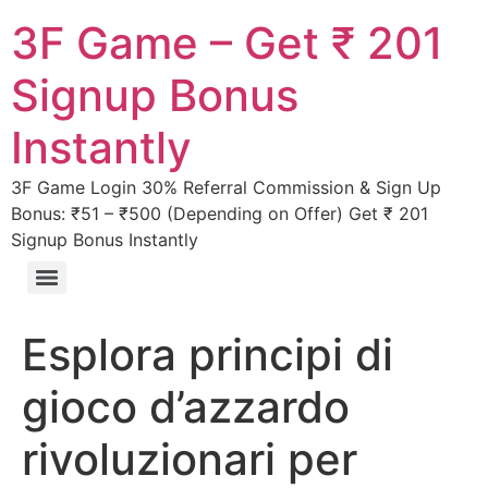
3F Game – Get ₹ 201
Signup Bonus
Instantly
3F Game Login 30% Referral Commission & Sign Up
Bonus: ₹51 – ₹500 (Depending on Offer) Get ₹ 201
Signup Bonus Instantly
Esplora principi di
gioco d’azzardo
rivoluzionari per