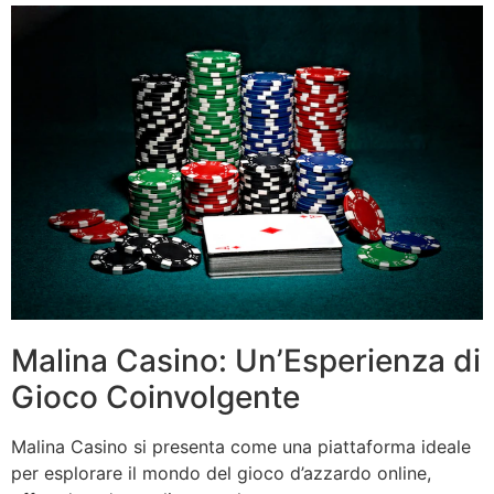
Malina Casino: Un’Esperienza di
Gioco Coinvolgente
Malina Casino si presenta come una piattaforma ideale
per esplorare il mondo del gioco d’azzardo online,