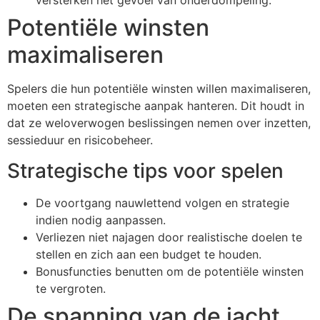
versterken het gevoel van onderdompeling.
Potentiële winsten
maximaliseren
Spelers die hun potentiële winsten willen maximaliseren,
moeten een strategische aanpak hanteren. Dit houdt in
dat ze weloverwogen beslissingen nemen over inzetten,
sessieduur en risicobeheer.
Strategische tips voor spelen
De voortgang nauwlettend volgen en strategie
indien nodig aanpassen.
Verliezen niet najagen door realistische doelen te
stellen en zich aan een budget te houden.
Bonusfuncties benutten om de potentiële winsten
te vergroten.
De spanning van de jacht