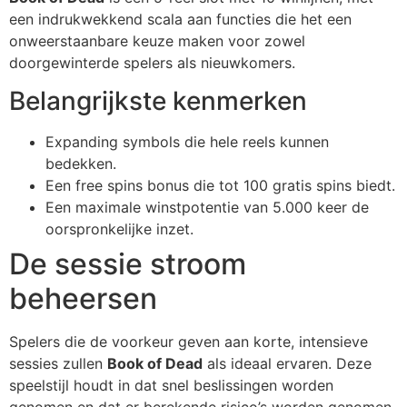
een indrukwekkend scala aan functies die het een
onweerstaanbare keuze maken voor zowel
doorgewinterde spelers als nieuwkomers.
Belangrijkste kenmerken
Expanding symbols die hele reels kunnen
bedekken.
Een free spins bonus die tot 100 gratis spins biedt.
Een maximale winstpotentie van 5.000 keer de
oorspronkelijke inzet.
De sessie stroom
beheersen
Spelers die de voorkeur geven aan korte, intensieve
sessies zullen
Book of Dead
als ideaal ervaren. Deze
speelstijl houdt in dat snel beslissingen worden