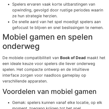
Spelers ervaren vaak korte uitbarstingen van
opwinding, gevolgd door rustige periodes waarin
ze hun strategie herzien.
De snelle aard van het spel moedigt spelers aan
gefocust te blijven en snel beslissingen te nemen.
Mobiel gamen en spelen
onderweg
De mobiele compatibiliteit van
Book of Dead
maakt het
een ideale keuze voor spelers die liever onderweg
spelen. Het compacte ontwerp en de intuïtieve
interface zorgen voor naadloos gameplay op
verschillende apparaten.
Voordelen van mobiel gamen
Gemak: spelers kunnen vanaf elke locatie, op elk
moment, toegang krijgen tot het spel.