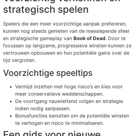
strategisch spelen
Spelers die een meer voorzichtige aanpak prefereren,
kunnen nog steeds genieten van de meeslepende sfeer
en strategische gameplay van
Book of Dead
. Door te
focussen op langzame, progressieve winsten kunnen ze
vertrouwen opbouwen en hun potentiële gains over de
tijd vergroten.
Voorzichtige speeltips
Vermijd inzetten met hoge risico’s en kies voor
meer conservatieve weddenschappen.
De voortgang nauwlettend volgen en strategie
indien nodig aanpassen.
Bonusfuncties benutten om de potentiële winsten
te verhogen en risico te minimaliseren.
Een gids voor nieuwe