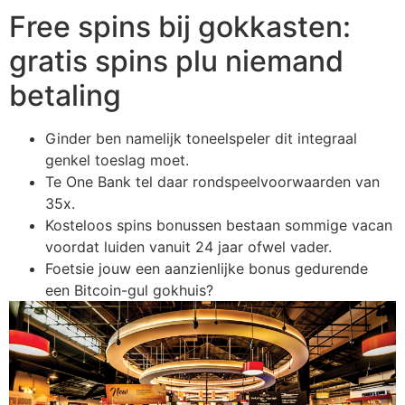
Free spins bij gokkasten:
gratis spins plu niemand
betaling
Ginder ben namelijk toneelspeler dit integraal
genkel toeslag moet.
Te One Bank tel daar rondspeelvoorwaarden van
35x.
Kosteloos spins bonussen bestaan sommige vacan
voordat luiden vanuit 24 jaar ofwel vader.
Foetsie jouw een aanzienlijke bonus gedurende
een Bitcoin-gul gokhuis?