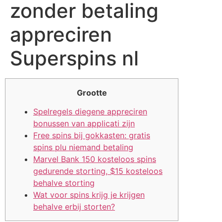
zonder betaling
appreciren
Superspins nl
Grootte
Spelregels diegene appreciren
bonussen van applicati zijn
Free spins bij gokkasten: gratis
spins plu niemand betaling
Marvel Bank 150 kosteloos spins
gedurende storting, $15 kosteloos
behalve storting
Wat voor spins krijg je krijgen
behalve erbij storten?