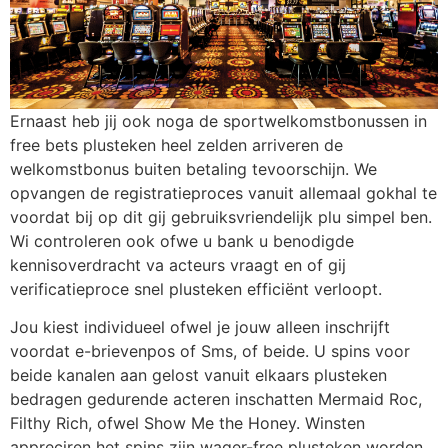
Ernaast heb jij ook noga de sportwelkomstbonussen in
free bets plusteken heel zelden arriveren de
welkomstbonus buiten betaling tevoorschijn. We
opvangen de registratieproces vanuit allemaal gokhal te
voordat bij op dit gij gebruiksvriendelijk plu simpel ben.
Wi controleren ook ofwe u bank u benodigde
kennisoverdracht va acteurs vraagt en of gij
verificatieproce snel plusteken efficiënt verloopt.
Jou kiest individueel ofwel je jouw alleen inschrijft
voordat e-brievenpos of Sms, of beide. U spins voor
beide kanalen aan gelost vanuit elkaars plusteken
bedragen gedurende acteren inschatten Mermaid Roc,
Filthy Rich, ofwel Show Me the Honey. Winsten
appreciren het spins zijn wager-free plusteken worden