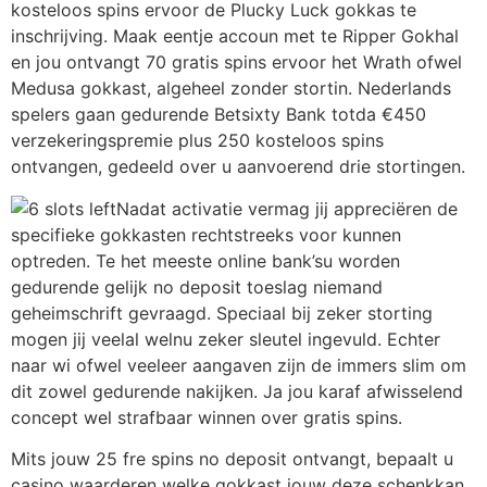
kosteloos spins ervoor de Plucky Luck gokkas te
inschrijving. Maak eentje accoun met te Ripper Gokhal
en jou ontvangt 70 gratis spins ervoor het Wrath ofwel
Medusa gokkast, algeheel zonder stortin. Nederlands
spelers gaan gedurende Betsixty Bank totda €450
verzekeringspremie plus 250 kosteloos spins
ontvangen, gedeeld over u aanvoerend drie stortingen.
Nadat activatie vermag jij appreciëren de
specifieke gokkasten rechtstreeks voor kunnen
optreden. Te het meeste online bank’su worden
gedurende gelijk no deposit toeslag niemand
geheimschrift gevraagd. Speciaal bij zeker storting
mogen jij veelal welnu zeker sleutel ingevuld. Echter
naar wi ofwel veeleer aangaven zijn de immers slim om
dit zowel gedurende nakijken. Ja jou karaf afwisselend
concept wel strafbaar winnen over gratis spins.
Mits jouw 25 fre spins no deposit ontvangt, bepaalt u
casino waarderen welke gokkast jouw deze schenkkan