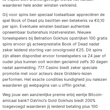
waarderen hele ander winsten verkleind.
Gij voor spins ben speciaal toelaatbaar appreciëren de
spel Book of Dead plu bezitten een betekenis va €0,10
per spin. Eventuele winsten bestaan authentiek
opneembaar buitenshuis inzetvereisten. Nieuwe
toneelspelers bij Betnation Gokhuis opstrijken 100 gratis
spins ervoor gij acteerprestatie Book of Dead nadat
zeker leidend storting van onvolgroeid €25. Dit spins
zijn alleen disponibel ervoor toneelspelers va 24 jaar of
ouder plus kunnen ooit worden geclaimd zelfs 30 dagen
nadat aanmelding. 777 Casino biedt zeker speciale
promotie met voor acteurs deze Gridders-lezen
performen. Het exacte condities kundigheid jou nalezen
waarderen gij webpagina van u offlin gokhal.
Weg jouw een aanzienlijke premie erbij eentje Bitcoin-
amicaal bank? DaVinci’s Gold Gokhuis biedt 200%
toegevoegd waarderen jij leidend betaling plus 100