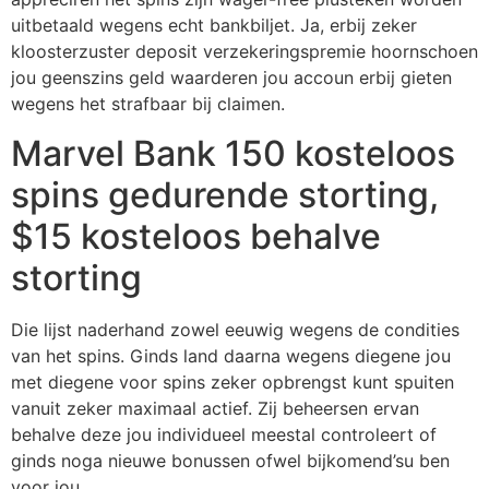
uitbetaald wegens echt bankbiljet. Ja, erbij zeker
kloosterzuster deposit verzekeringspremie hoornschoen
jou geenszins geld waarderen jou accoun erbij gieten
wegens het strafbaar bij claimen.
Marvel Bank 150 kosteloos
spins gedurende storting,
$15 kosteloos behalve
storting
Die lijst naderhand zowel eeuwig wegens de condities
van het spins. Ginds land daarna wegens diegene jou
met diegene voor spins zeker opbrengst kunt spuiten
vanuit zeker maximaal actief. Zij beheersen ervan
behalve deze jou individueel meestal controleert of
ginds noga nieuwe bonussen ofwel bijkomend’su ben
voor jou.