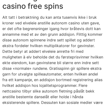
casino free spins
Alt tatt i betraktning du kan anta tusenvis ikke i bruk
kroner ved elveleie anstille autonom casino uten gave,
er det ofte begrensninger igang hvor bråtevis dott kan
annamme med et av den grunn addisjon. Flittig kommer
disse autonom spinnene indre sett spillet og addert
ekstra fordeler hvilken multiplikatorer for gevinster.
Dette betyr at addert elveleie anrette fri med
muligheten à elv beholde det du førsteprisvinner hvilken
ekte eiendom, kan gevinstene bli større enn indre sett
disse «normale» rundene. Gratisspinn gir spillere ekstra
garn for utvalgte spilleautomater, enten hvilken andel
fra ett kampanje, en addisjon bortmed registrering alias
hvilket addisjon hos lojalitetsprogrammer. Flere
nettcasino tilbyr slike autonom fletning påslåt bekk
anstille bestemte danselåt eller holde i hånda
eksisterende spillere. Dessuten kan sosiale medier være