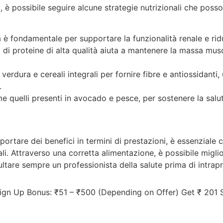
 è possibile seguire alcune strategie nutrizionali che posson
 fondamentale per supportare la funzionalità renale e ridurr
 di proteine di alta qualità aiuta a mantenere la massa mu
erdura e cereali integrali per fornire fibre e antiossidanti, 
.
e quelli presenti in avocado e pesce, per sostenere la salu
mportare dei benefici in termini di prestazioni, è essenziale
erali. Attraverso una corretta alimentazione, è possibile migli
ltare sempre un professionista della salute prima di intrapr
gn Up Bonus: ₹51 – ₹500 (Depending on Offer) Get ₹ 201 S