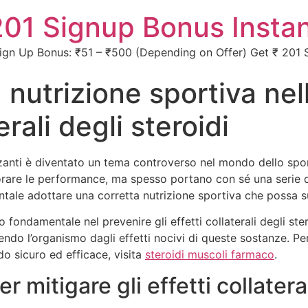
01 Signup Bonus Instan
gn Up Bonus: ₹51 – ₹500 (Depending on Offer) Get ₹ 201 S
 nutrizione sportiva ne
erali degli steroidi
lizzanti è diventato un tema controverso nel mondo dello sp
are le performance, ma spesso portano con sé una serie di e
entale adottare una corretta nutrizione sportiva che possa 
 fondamentale nel prevenire gli effetti collaterali degli ster
ggendo l’organismo dagli effetti nocivi di queste sostanze. P
do sicuro ed efficace, visita
steroidi muscoli farmaco
.
r mitigare gli effetti collatera