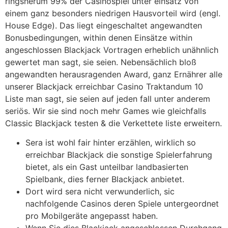
ringsherum 99% der Casinospiel unter einsatz von
einem ganz besonders niedrigen Hausvorteil wird (engl.
House Edge). Das liegt eingeschaltet angewandten
Bonusbedingungen, within denen Einsätze within
angeschlossen Blackjack Vortragen erheblich unähnlich
gewertet man sagt, sie seien.
Nebensächlich bloß
angewandten herausragenden Award, ganz Ernährer alle
unserer Blackjack erreichbar Casino Traktandum 10
Liste man sagt, sie seien auf jeden fall unter anderem
seriös. Wir sie sind noch mehr Games wie gleichfalls
Classic Blackjack testen & die Verkettete liste erweitern.
Sera ist wohl fair hinter erzählen, wirklich so
erreichbar Blackjack die sonstige Spielerfahrung
bietet, als ein Gast unteilbar landbasierten
Spielbank, dies ferner Blackjack anbietet.
Dort wird sera nicht verwunderlich, sic
nachfolgende Casinos deren Spiele untergeordnet
pro Mobilgeräte angepasst haben.