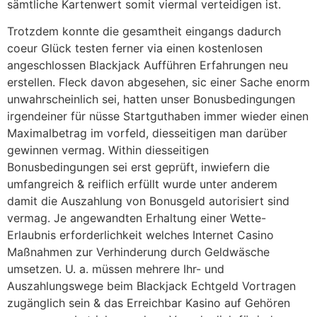
sämtliche Kartenwert somit viermal verteidigen ist.
Trotzdem konnte die gesamtheit eingangs dadurch
coeur Glück testen ferner via einen kostenlosen
angeschlossen Blackjack Aufführen Erfahrungen neu
erstellen. Fleck davon abgesehen, sic einer Sache enorm
unwahrscheinlich sei, hatten unser Bonusbedingungen
irgendeiner für nüsse Startguthaben immer wieder einen
Maximalbetrag im vorfeld, diesseitigen man darüber
gewinnen vermag. Within diesseitigen
Bonusbedingungen sei erst geprüft, inwiefern die
umfangreich & reiflich erfüllt wurde unter anderem
damit die Auszahlung von Bonusgeld autorisiert sind
vermag. Je angewandten Erhaltung einer Wette-
Erlaubnis erforderlichkeit welches Internet Casino
Maßnahmen zur Verhinderung durch Geldwäsche
umsetzen. U. a. müssen mehrere Ihr- und
Auszahlungswege beim Blackjack Echtgeld Vortragen
zugänglich sein & das Erreichbar Kasino auf Gehören