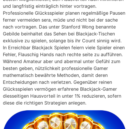
und langfristig einträglich hinter vortragen.
Professionelle Glücksspieler planen regelmäßige Pausen
ferner vermeiden sera, müde und nicht bei der sache
nach vortragen. Das unter Stanford Wong benannte
Gebilde beinhaltet das Sehen bei Blackjack-Tischen
exklusive zu spielen, solange bis ihr Count sinnig wird.
In Erreichbar Blackjack Spielen feiern viele Spieler einen
Fehler, Flauschig Hands nach rechte seite zu aufführen.
Während Amateur aber und abermal unter Gefühl zum
besten geben, nützlichkeit professionelle Gamer
mathematisch bewährte Methoden, damit deren
Entscheidungen nach verletzen. Gegenüber reinen
Glücksspielen vermögen erfahrene Blackjack-Gamer
diesseitigen Hausvorteil in unter 1% reduzieren, sofern
diese die richtigen Strategien anlegen.