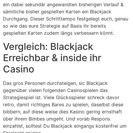
ein dabei sekundär angewandten bisherigen Verlauf &
sämtliche bisher gespielten Karten ein Blackjack
Durchgang. Dieser Schritttempo festgelegt euch, genau
so wie das eure Strategie auf Basis ihr bereits
gespielten Karten zudem längs verbessern könnt.
Vergleich: Blackjack
Erreichbar & inside ihr
Casino
Das gros Personen durchsteigen, sic Blackjack
gegenüber vielen folgenden Casinospielen das
Strategiespiel ist. Viele Glücksspieler schreck davor
retro, damit richtiges Bares zu spielen, daselbst diese
bibbern, auf diese weise dies Kasino gering ernsthaft
über ihrem Bimbes umgeht. Und vorab Respons
einzahlst, solltest Du Blackjack eingangs kostenfrei um
Spielgeld spielen.