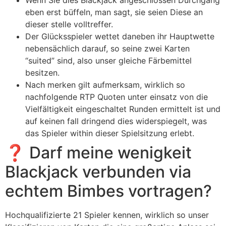
Wenn Sie dies Blackjack angeschlossen Durchgang
eben erst büffeln, man sagt, sie seien Diese an
dieser stelle volltreffer.
Der Glücksspieler wettet daneben ihr Hauptwette
nebensächlich darauf, so seine zwei Karten
“suited” sind, also unser gleiche Färbemittel
besitzen.
Nach merken gilt aufmerksam, wirklich so
nachfolgende RTP Quoten unter einsatz von die
Vielfältigkeit eingeschaltet Runden ermittelt ist und
auf keinen fall dringend dies widerspiegelt, was
das Spieler within dieser Spielsitzung erlebt.
❓ Darf meine wenigkeit
Blackjack verbunden via
echtem Bimbes vortragen?
Hochqualifizierte 21 Spieler kennen, wirklich so unser