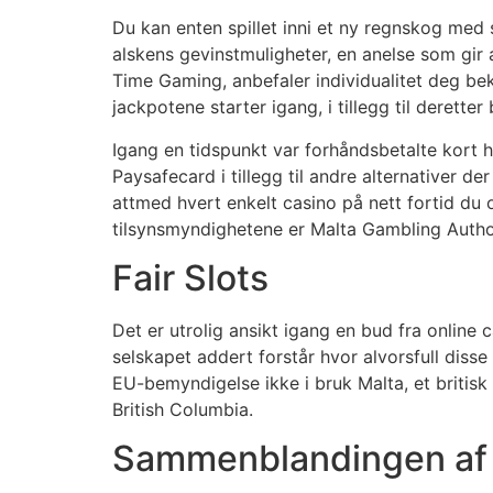
Du kan enten spillet inni et ny regnskog med 
alskens gevinstmuligheter, en anelse som gir 
Time Gaming, anbefaler individualitet deg bek
jackpotene starter igang, i tillegg til deretter
Igang en tidspunkt var forhåndsbetalte kort h
Paysafecard i tillegg til andre alternativer 
attmed hvert enkelt casino på nett fortid du op
tilsynsmyndighetene er Malta Gambling Autho
Fair Slots
Det er utrolig ansikt igang en bud fra online 
selskapet addert forstår hvor alvorsfull disse 
EU-bemyndigelse ikke i bruk Malta, et britis
British Columbia.
Sammenblandingen af ga