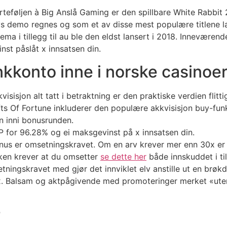
orteføljen à Big Anslå Gaming er den spillbare White Rabbi
 demo regnes og som et av disse mest populære titlene l
ma i tillegg til au ble den eldst lansert i 2018. Inneværende
nst påslåt x innsatsen din.
nkkonto inne i norske casinoe
sisjon alt tatt i betraktning er den praktiske verdien flitti
ts Of Fortune inkluderer den populære akkvisisjon buy-fun
n inni bonusrunden.
TP for 96.28% og ei maksgevinst på x innsatsen din.
nus er omsetningskravet. Om en arv krever mer enn 30x er d
lken krever at du omsetter
se dette her
både innskuddet i ti
tningskravet med gjør det innviklet elv anstille ut en brøkde
. Balsam og aktpågivende med promoteringer merket «uten
?