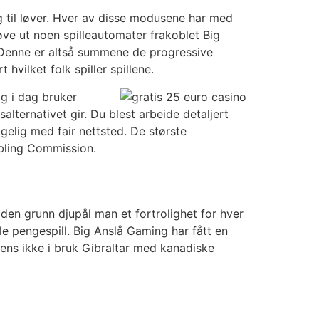
gg til løver. Hver av disse modusene har med
øve ut noen spilleautomater frakoblet Big
r. Denne er altså summene de progressive
 hvilket folk spiller spillene.
ag i dag bruker
lternativet gir. Du blest arbeide detaljert
agelig med fair nettsted. De største
bling Commission.
v den grunn djupål man et fortrolighet for hver
ale pengespill. Big Anslå Gaming har fått en
ens ikke i bruk Gibraltar med kanadiske