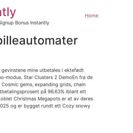
tly
Home
ignup Bonus Instantly
pilleautomater
gevinstene mine utbetales i ektefødt
emo-modus. Star Clusters 2 DemoEn fra de
 ei Cosmic gems, expanding grids, chain
 utbetalingsprosent på 96.63% iblant ett
oblet Christmas Megapots er et av deres
t 2025 og er bygget rundt ett Cozy snowy