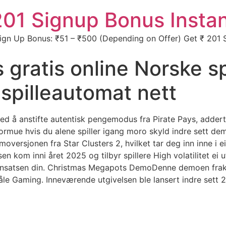
01 Signup Bonus Instan
gn Up Bonus: ₹51 – ₹500 (Depending on Offer) Get ₹ 201 S
 gratis online Norske s
 spilleautomat nett
 å anstifte autentisk pengemodus fra Pirate Pays, addert 
ormue hvis du alene spiller igang moro skyld indre sett d
moversjonen fra Star Clusters 2, hvilket tar deg inn inne i
en kom inni året 2025 og tilbyr spillere High volatilitet ei
 innsatsen din. Christmas Megapots DemoDenne demoen frak
vmåle Gaming. Inneværende utgivelsen ble lansert indre set