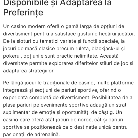
Disponibile și Adaptarea la
Preferințe
Un casino modern oferă o gamă largă de opțiuni de
divertisment pentru a satisface gusturile fiecărui jucător.
De la sloturi cu tematici variate și funcții speciale, la
jocuri de masă clasice precum ruleta, blackjack-ul și
pokerul, opțiunile sunt practic nelimitate. Această
diversitate permite explorarea diferitelor stiluri de joc și
adaptarea strategiilor.
Pe lângă jocurile tradiționale de casino, multe platforme
integrează și secțiuni de pariuri sportive, oferind o
experiență completă de divertisment. Posibilitatea de a
plasa pariuri pe evenimente sportive adaugă un strat
suplimentar de emoție și oportunități de câștig. Un
casino care oferă atât jocuri de noroc, cât și pariuri
sportive se poziționează ca o destinație unică pentru
pasionații de adrenalină.