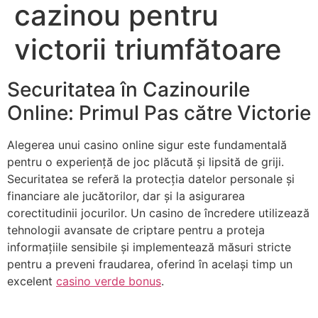
cazinou pentru
victorii triumfătoare
Securitatea în Cazinourile
Online: Primul Pas către Victorie
Alegerea unui casino online sigur este fundamentală
pentru o experiență de joc plăcută și lipsită de griji.
Securitatea se referă la protecția datelor personale și
financiare ale jucătorilor, dar și la asigurarea
corectitudinii jocurilor. Un casino de încredere utilizează
tehnologii avansate de criptare pentru a proteja
informațiile sensibile și implementează măsuri stricte
pentru a preveni fraudarea, oferind în același timp un
excelent
casino verde bonus
.