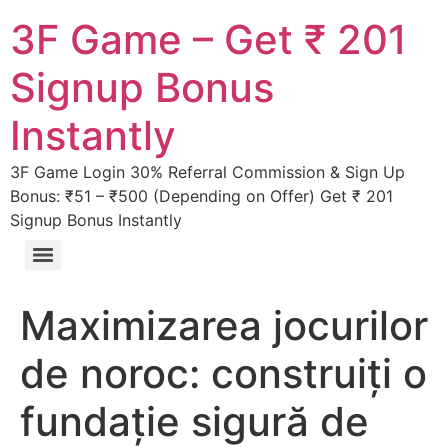
3F Game – Get ₹ 201
Signup Bonus
Instantly
3F Game Login 30% Referral Commission & Sign Up
Bonus: ₹51 – ₹500 (Depending on Offer) Get ₹ 201
Signup Bonus Instantly
Maximizarea jocurilor
de noroc: construiți o
fundație sigură de