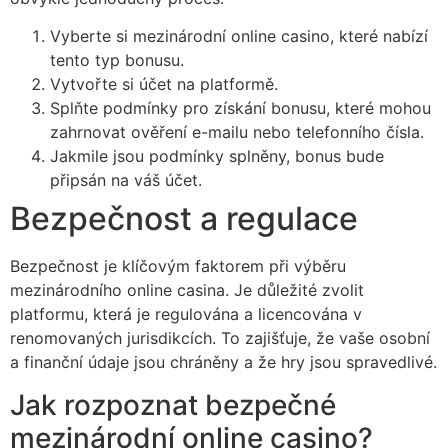
Vyberte si mezinárodní online casino, které nabízí
tento typ bonusu.
Vytvořte si účet na platformě.
Splňte podmínky pro získání bonusu, které mohou
zahrnovat ověření e-mailu nebo telefonního čísla.
Jakmile jsou podmínky splněny, bonus bude
připsán na váš účet.
Bezpečnost a regulace
Bezpečnost je klíčovým faktorem při výběru
mezinárodního online casina. Je důležité zvolit
platformu, která je regulována a licencována v
renomovaných jurisdikcích. To zajišťuje, že vaše osobní
a finanční údaje jsou chráněny a že hry jsou spravedlivé.
Jak rozpoznat bezpečné
mezinárodní online casino?