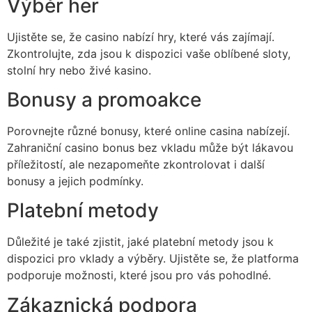
Výběr her
Ujistěte se, že casino nabízí hry, které vás zajímají.
Zkontrolujte, zda jsou k dispozici vaše oblíbené sloty,
stolní hry nebo živé kasino.
Bonusy a promoakce
Porovnejte různé bonusy, které online casina nabízejí.
Zahraniční casino bonus bez vkladu může být lákavou
příležitostí, ale nezapomeňte zkontrolovat i další
bonusy a jejich podmínky.
Platební metody
Důležité je také zjistit, jaké platební metody jsou k
dispozici pro vklady a výběry. Ujistěte se, že platforma
podporuje možnosti, které jsou pro vás pohodlné.
Zákaznická podpora