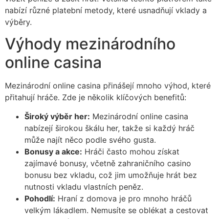
nabízí různé platební metody, které usnadňují vklady a
výběry.
Výhody mezinárodního
online casina
Mezinárodní online casina přinášejí mnoho výhod, které
přitahují hráče. Zde je několik klíčových benefitů:
Široký výběr her:
Mezinárodní online casina
nabízejí širokou škálu her, takže si každý hráč
může najít něco podle svého gusta.
Bonusy a akce:
Hráči často mohou získat
zajímavé bonusy, včetně zahraničního casino
bonusu bez vkladu, což jim umožňuje hrát bez
nutnosti vkladu vlastních peněz.
Pohodlí:
Hraní z domova je pro mnoho hráčů
velkým lákadlem. Nemusíte se oblékat a cestovat