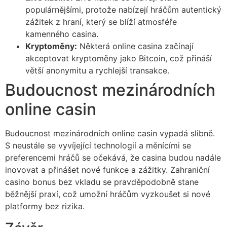
populárnějšími, protože nabízejí hráčům autentický
zážitek z hraní, který se blíží atmosféře
kamenného casina.
Kryptoměny:
Některá online casina začínají
akceptovat kryptoměny jako Bitcoin, což přináší
větší anonymitu a rychlejší transakce.
Budoucnost mezinárodních
online casin
Budoucnost mezinárodních online casin vypadá slibně.
S neustále se vyvíjející technologií a měnícími se
preferencemi hráčů se očekává, že casina budou nadále
inovovat a přinášet nové funkce a zážitky. Zahraniční
casino bonus bez vkladu se pravděpodobně stane
běžnější praxí, což umožní hráčům vyzkoušet si nové
platformy bez rizika.