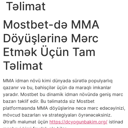
Təlimat
Mostbet-də MMA
Döyüşlərinə Mərc
Etmək Üçün Tam
Təlimat
MMA idman növü kimi dünyada sürətlə populyarlıq
qazanır və bu, bahisçilər üçün də maraqlı imkanlar
yaradır. Mostbet bu dinamik idman növündə geniş mərc
bazarı təklif edir. Bu təlimatda siz Mostbet
platformasında MMA döyüşlərinə necə mərc edəcəyinizi,
mövcud bazarları və strategiyaları öyrənəcəksiniz.
Ətraflı məlumat üçün
https://dcyogunbakim.org/
istinad