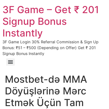
3F Game – Get ₹ 201
Signup Bonus
Instantly
3F Game Login 30% Referral Commission & Sign Up
Bonus: ₹51 – ₹500 (Depending on Offer) Get ₹ 201
Signup Bonus Instantly
Mostbet-də MMA
Döyüşlərinə Mərc
Etmək Üçün Tam