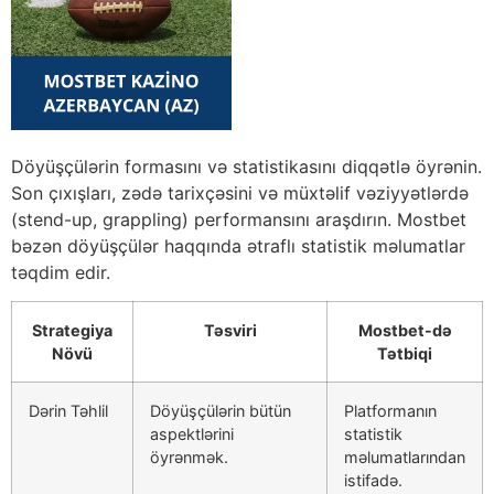
Döyüşçülərin formasını və statistikasını diqqətlə öyrənin.
Son çıxışları, zədə tarixçəsini və müxtəlif vəziyyətlərdə
(stend-up, grappling) performansını araşdırın. Mostbet
bəzən döyüşçülər haqqında ətraflı statistik məlumatlar
təqdim edir.
Strategiya
Təsviri
Mostbet-də
Növü
Tətbiqi
Dərin Təhlil
Döyüşçülərin bütün
Platformanın
aspektlərini
statistik
öyrənmək.
məlumatlarından
istifadə.