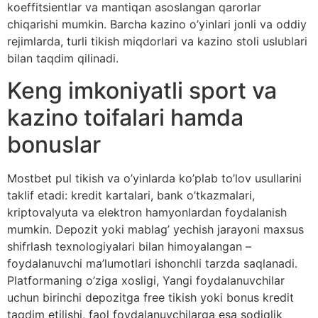
koeffitsientlar va mantiqan asoslangan qarorlar
chiqarishi mumkin. Barcha kazino o’yinlari jonli va oddiy
rejimlarda, turli tikish miqdorlari va kazino stoli uslublari
bilan taqdim qilinadi.
Keng imkoniyatli sport va
kazino toifalari hamda
bonuslar
Mostbet pul tikish va o’yinlarda ko’plab to’lov usullarini
taklif etadi: kredit kartalari, bank o’tkazmalari,
kriptovalyuta va elektron hamyonlardan foydalanish
mumkin. Depozit yoki mablag’ yechish jarayoni maxsus
shifrlash texnologiyalari bilan himoyalangan –
foydalanuvchi ma’lumotlari ishonchli tarzda saqlanadi.
Platformaning o’ziga xosligi, Yangi foydalanuvchilar
uchun birinchi depozitga free tikish yoki bonus kredit
taqdim etilishi, faol foydalanuvchilarga esa sodiqlik