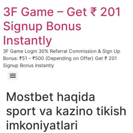
3F Game – Get ₹ 201
Signup Bonus
Instantly
3F Game Login 30% Referral Commission & Sign Up
Bonus: ₹51 – ₹500 (Depending on Offer) Get ₹ 201
Signup Bonus Instantly
Mostbet haqida
sport va kazino tikish
imkoniyatlari