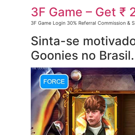
3F Game – Get ₹ 2
3F Game Login 30% Referral Commission & Si
Sinta-se motivado
Goonies no Brasil.