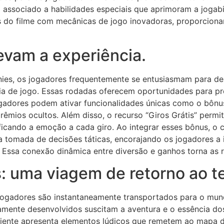
associado a habilidades especiais que aprimoram a jogabil
o filme com mecânicas de jogo inovadoras, proporcionand
vam a experiência.
nies, os jogadores frequentemente se entusiasmam para de
ia de jogo. Essas rodadas oferecem oportunidades para pr
ogadores podem ativar funcionalidades únicas como o bônu
êmios ocultos. Além disso, o recurso “Giros Grátis” perm
sificando a emoção a cada giro. Ao integrar esses bônus, 
a tomada de decisões táticas, encorajando os jogadores a 
Essa conexão dinâmica entre diversão e ganhos torna as r
: uma viagem de retorno ao 
ogadores são instantaneamente transportados para o mund
samente desenvolvidos suscitam a aventura e o essência d
iente apresenta elementos lúdicos que remetem ao mapa do