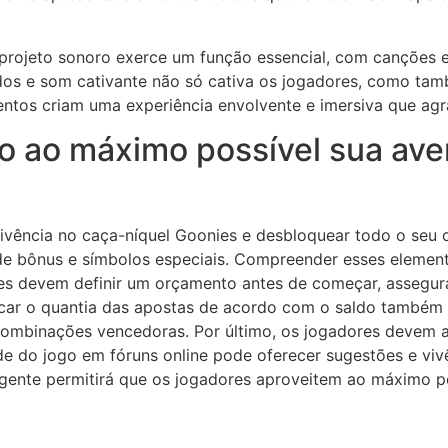
projeto sonoro exerce um função essencial, com canções 
idos e som cativante não só cativa os jogadores, como ta
entos criam uma experiência envolvente e imersiva que agr
ito ao máximo possível sua av
vência no caça-níquel Goonies e desbloquear todo o seu 
de bônus e símbolos especiais. Compreender esses element
res devem definir um orçamento antes de começar, assegu
icar o quantia das apostas de acordo com o saldo também 
ombinações vencedoras. Por último, os jogadores devem ap
de do jogo em fóruns online pode oferecer sugestões e viv
gente permitirá que os jogadores aproveitem ao máximo p