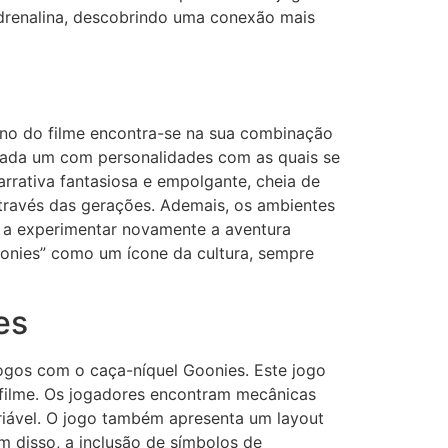
drenalina, descobrindo uma conexão mais
rno do filme encontra-se na sua combinação
 cada um com personalidades com as quais se
rrativa fantasiosa e empolgante, cheia de
través das gerações. Ademais, os ambientes
s a experimentar novamente a aventura
oonies” como um ícone da cultura, sempre
es
jogos com o caça-níquel Goonies. Este jogo
 filme. Os jogadores encontram mecânicas
riável. O jogo também apresenta um layout
m disso, a inclusão de símbolos de