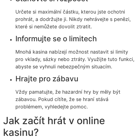
Určete si maximální částku, kterou jste ochotni
prohrát, a dodržujte ji. Nikdy nehrávejte s penězi,
které si nemůžete dovolit ztratit.
Informujte se o limitech
Mnohá kasina nabízejí možnost nastavit si limity
pro vklady, sázky nebo ztráty. Využijte tuto funkci,
abyste se vyhnuli nebezpečným situacím.
Hrajte pro zábavu
Vždy pamatujte, že hazardní hry by měly být
zábavou. Pokud cítíte, že se hraní stává
problémem, vyhledejte pomoc.
Jak začít hrát v online
kasinu?