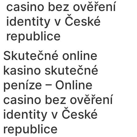
casino bez ověření
identity v České
republice
Skutečné online
kasino skutečné
peníze – Online
casino bez ověření
identity v České
republice