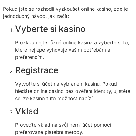
Pokud jste se rozhodli vyzkoušet online kasino, zde je
jednoduchý návod, jak začít:
Vyberte si kasino
Prozkoumejte různé online kasina a vyberte si to,
které nejlépe vyhovuje vašim potřebám a
preferencím.
Registrace
Vytvořte si účet na vybraném kasinu. Pokud
hledáte online casino bez ověření identity, ujistěte
se, že kasino tuto možnost nabízí.
Vklad
Proveďte vklad na svůj herní účet pomocí
preferované platební metody.