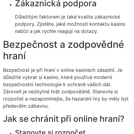
Zákaznická podpora
Důležitým faktorem je také kvalita zákaznické
podpory. Zjistěte, jaké možnosti kontaktu kasino
nabízí a jak rychle reagují na dotazy.
Bezpečnost a zodpovědné
hraní
Bezpečnost je při hraní v online kasinech zásadní. Je
důležité vybrat si kasino, které používá moderní
bezpečnostní technologie k ochraně vašich dat.
Zároveň je nezbytné hrát zodpovědně. Stanovte si
rozpočet a nezapomínejte, že hazardní hry by měly být
především zábavou.
Jak se chránit při online hraní?
Stanovte si rozpočet