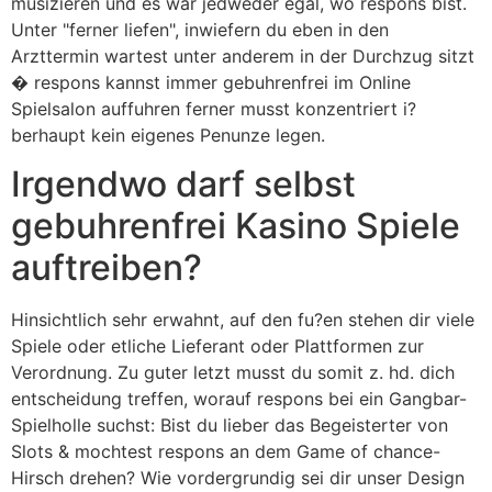
musizieren und es war jedweder egal, wo respons bist.
Unter "ferner liefen", inwiefern du eben in den
Arzttermin wartest unter anderem in der Durchzug sitzt
� respons kannst immer gebuhrenfrei im Online
Spielsalon auffuhren ferner musst konzentriert i?
berhaupt kein eigenes Penunze legen.
Irgendwo darf selbst
gebuhrenfrei Kasino Spiele
auftreiben?
Hinsichtlich sehr erwahnt, auf den fu?en stehen dir viele
Spiele oder etliche Lieferant oder Plattformen zur
Verordnung. Zu guter letzt musst du somit z. hd. dich
entscheidung treffen, worauf respons bei ein Gangbar-
Spielholle suchst: Bist du lieber das Begeisterter von
Slots & mochtest respons an dem Game of chance-
Hirsch drehen? Wie vordergrundig sei dir unser Design