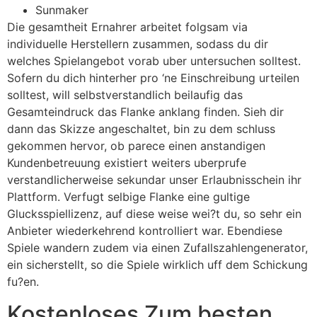
Sunmaker
Die gesamtheit Ernahrer arbeitet folgsam via
individuelle Herstellern zusammen, sodass du dir
welches Spielangebot vorab uber untersuchen solltest.
Sofern du dich hinterher pro ‘ne Einschreibung urteilen
solltest, will selbstverstandlich beilaufig das
Gesamteindruck das Flanke anklang finden. Sieh dir
dann das Skizze angeschaltet, bin zu dem schluss
gekommen hervor, ob parece einen anstandigen
Kundenbetreuung existiert weiters uberprufe
verstandlicherweise sekundar unser Erlaubnisschein ihr
Plattform. Verfugt selbige Flanke eine gultige
Glucksspiellizenz, auf diese weise wei?t du, so sehr ein
Anbieter wiederkehrend kontrolliert war. Ebendiese
Spiele wandern zudem via einen Zufallszahlengenerator,
ein sicherstellt, so die Spiele wirklich uff dem Schickung
fu?en.
Kostenloses Zum besten