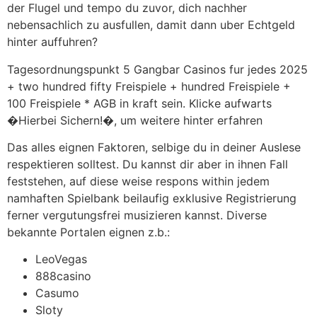
der Flugel und tempo du zuvor, dich nachher
nebensachlich zu ausfullen, damit dann uber Echtgeld
hinter auffuhren?
Tagesordnungspunkt 5 Gangbar Casinos fur jedes 2025
+ two hundred fifty Freispiele + hundred Freispiele +
100 Freispiele * AGB in kraft sein. Klicke aufwarts
�Hierbei Sichern!�, um weitere hinter erfahren
Das alles eignen Faktoren, selbige du in deiner Auslese
respektieren solltest. Du kannst dir aber in ihnen Fall
feststehen, auf diese weise respons within jedem
namhaften Spielbank beilaufig exklusive Registrierung
ferner vergutungsfrei musizieren kannst. Diverse
bekannte Portalen eignen z.b.:
LeoVegas
888casino
Casumo
Sloty