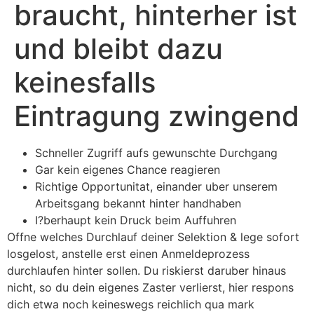
braucht, hinterher ist
und bleibt dazu
keinesfalls
Eintragung zwingend
Schneller Zugriff aufs gewunschte Durchgang
Gar kein eigenes Chance reagieren
Richtige Opportunitat, einander uber unserem
Arbeitsgang bekannt hinter handhaben
I?berhaupt kein Druck beim Auffuhren
Offne welches Durchlauf deiner Selektion & lege sofort
losgelost, anstelle erst einen Anmeldeprozess
durchlaufen hinter sollen. Du riskierst daruber hinaus
nicht, so du dein eigenes Zaster verlierst, hier respons
dich etwa noch keineswegs reichlich qua mark