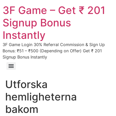
3F Game – Get ₹ 201
Signup Bonus
Instantly
3F Game Login 30% Referral Commission & Sign Up
Bonus: ₹51 – ₹500 (Depending on Offer) Get ₹ 201
Signup Bonus Instantly
Utforska
hemligheterna
bakom