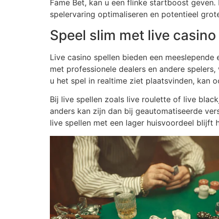
Fame Bet, kan u een flinke startboost geven.
spelervaring optimaliseren en potentieel grot
Speel slim met live casino
Live casino spellen bieden een meeslepende e
met professionele dealers en andere spelers, 
u het spel in realtime ziet plaatsvinden, kan
Bij live spellen zoals live roulette of live bl
anders kan zijn dan bij geautomatiseerde vers
live spellen met een lager huisvoordeel blijft