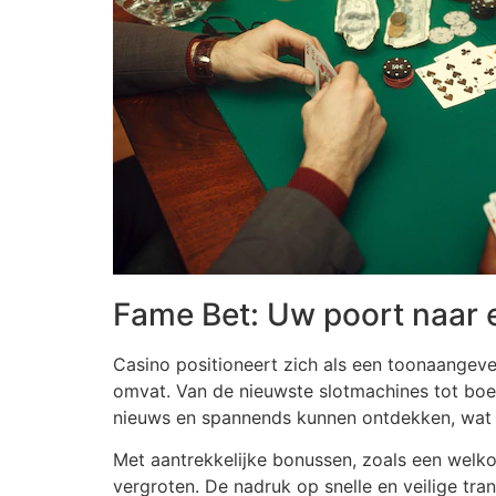
Fame Bet: Uw poort naar 
Casino positioneert zich als een toonaangev
omvat. Van de nieuwste slotmachines tot boeien
nieuws en spannends kunnen ontdekken, wat bi
Met aantrekkelijke bonussen, zoals een welko
vergroten. De nadruk op snelle en veilige tra