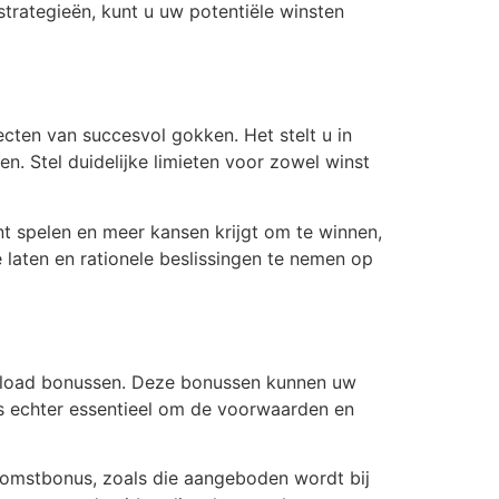
trategieën, kunt u uw potentiële winsten
cten van succesvol gokken. Het stelt u in
. Stel duidelijke limieten voor zowel winst
nt spelen en meer kansen krijgt om te winnen,
 laten en rationele beslissingen te nemen op
 reload bonussen. Deze bonussen kunnen uw
is echter essentieel om de voorwaarden en
komstbonus, zoals die aangeboden wordt bij