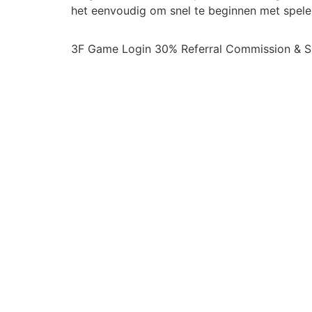
het eenvoudig om snel te beginnen met spelen
3F Game Login 30% Referral Commission & Si