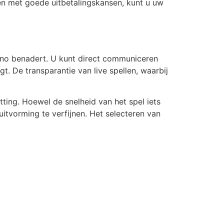
len met goede uitbetalingskansen, kunt u uw
sino benadert. U kunt direct communiceren
t. De transparantie van live spellen, waarbij
setting. Hoewel de snelheid van het spel iets
uitvorming te verfijnen. Het selecteren van