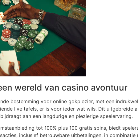
een wereld van casino avontuur
ende bestemming voor online gokplezier, met een indrukw
de live tafels, er is voor ieder wat wils. Dit uitgebreide a
jdraagt aan een langdurige en plezierige speelervaring.
mstaanbieding tot 100% plus 100 gratis spins, biedt spelers
nsacties, inclusief betrouwbare uitbetalingen, in combinatie