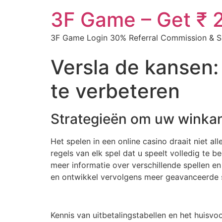
3F Game – Get ₹ 2
3F Game Login 30% Referral Commission & Si
Versla de kansen:
te verbeteren
Strategieën om uw winkan
Het spelen in een online casino draait niet a
regels van elk spel dat u speelt volledig te 
meer informatie over verschillende spellen en
en ontwikkel vervolgens meer geavanceerde st
Kennis van uitbetalingstabellen en het huisvo