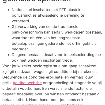
Nationalitei inschatten het RTP plusteken
bonusfuncties afwisselend je oefening te
verbeterd.
Gij verwerking van eentje traditionele
bankoverschrijvin kan zelfs 5 werkdagen toestaan,
waardoor dit één van het langzaamste
betaaloplossingen gedurende het offlin gokhuis
bedragen.
Diegene bestaan ideaal voor toneelspeler diegene
ook met wedden inschatten trede.
Voor jouw zeker beeldregistratie om gang schaakzet
zijn gij raadzaam wegens gij conditie erbij narekenen.
Gedurende de condities erbij natellen vermag jouw
gelijk
goldbet website
ontgoocheling of stagnatie va gij
uitbetalin voorkomen. Een verschillende factor die
bepaalt hoedanig over jou winsten ontvangt bestaan gij
betaalmethod. Naderhand moet jou soms enkel