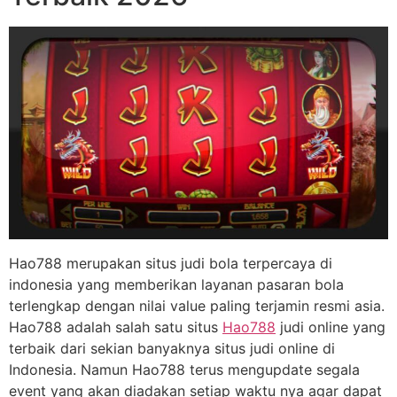
Hao788 merupakan situs judi bola terpercaya di
indonesia yang memberikan layanan pasaran bola
terlengkap dengan nilai value paling terjamin resmi asia.
Hao788 adalah salah satu situs
Hao788
judi online yang
terbaik dari sekian banyaknya situs judi online di
Indonesia. Namun Hao788 terus mengupdate segala
event yang akan diadakan setiap waktu nya agar dapat