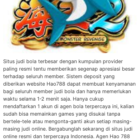
Situs judi bola terbesar dengan kumpulan provider
paling resmi tentu memberikan segenap apresiasi besar
terhadap seluruh member. Sistem deposit yang
diberikan website Hao788 dapat membuat kenyamanan
bagi seluruh member judi bola dan hanya memerlukan
waktu selama 1-2 menit saja. Hanya cukup
mendaftarkan 1 akun di agen bola terpercaya ini, kalian
sudah bisa memainkan games yang disukai tanpa
bertele-tele atau mengonta-ganti akun setiap masing-
masing judi online. Bergabunglah sekarang di situs judi
online resmi dan terpercaya Indonesia. Agen Hao 788