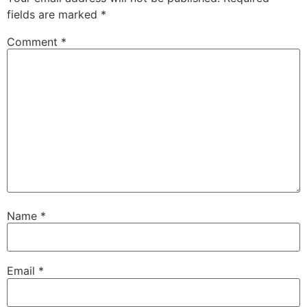
fields are marked
*
Comment
*
Name
*
Email
*