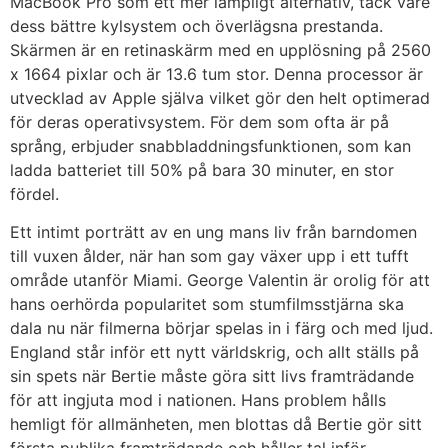
MacBook Pro som ett mer lämpligt alternativ, tack vare
dess bättre kylsystem och överlägsna prestanda.
Skärmen är en retinaskärm med en upplösning på 2560
x 1664 pixlar och är 13.6 tum stor. Denna processor är
utvecklad av Apple själva vilket gör den helt optimerad
för deras operativsystem. För dem som ofta är på
språng, erbjuder snabbladdningsfunktionen, som kan
ladda batteriet till 50% på bara 30 minuter, en stor
fördel.
Ett intimt porträtt av en ung mans liv från barndomen
till vuxen ålder, när han som gay växer upp i ett tufft
område utanför Miami. George Valentin är orolig för att
hans oerhörda popularitet som stumfilmsstjärna ska
dala nu när filmerna börjar spelas in i färg och med ljud.
England står inför ett nytt världskrig, och allt ställs på
sin spets när Bertie måste göra sitt livs framträdande
för att ingjuta mod i nationen. Hans problem hålls
hemligt för allmänheten, men blottas då Bertie gör sitt