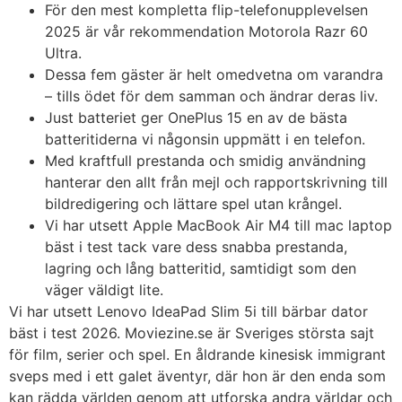
För den mest kompletta flip-telefonupplevelsen
2025 är vår rekommendation Motorola Razr 60
Ultra.
Dessa fem gäster är helt omedvetna om varandra
– tills ödet för dem samman och ändrar deras liv.
Just batteriet ger OnePlus 15 en av de bästa
batteritiderna vi någonsin uppmätt i en telefon.
Med kraftfull prestanda och smidig användning
hanterar den allt från mejl och rapportskrivning till
bildredigering och lättare spel utan krångel.
Vi har utsett Apple MacBook Air M4 till mac laptop
bäst i test tack vare dess snabba prestanda,
lagring och lång batteritid, samtidigt som den
väger väldigt lite.
Vi har utsett Lenovo IdeaPad Slim 5i till bärbar dator
bäst i test 2026. Moviezine.se är Sveriges största sajt
för film, serier och spel. En åldrande kinesisk immigrant
sveps med i ett galet äventyr, där hon är den enda som
kan rädda världen genom att utforska andra världar och