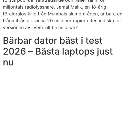
första publika framträdande och håller tal inför
miljontals radiolyssnare. Jamal Malik, en 18-årig
föräldralös kille från Mumbais slumområden, är bara en
fråga ifrån att vinna 20 miljoner rupier i den indiska tv-
versionen av ”Vem vill bli miljonär?
Bärbar dator bäst i test
2026 – Bästa laptops just
nu