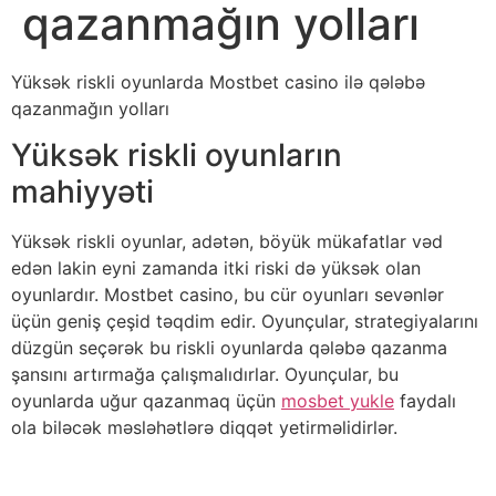
qazanmağın yolları
Yüksək riskli oyunlarda Mostbet casino ilə qələbə
qazanmağın yolları
Yüksək riskli oyunların
mahiyyəti
Yüksək riskli oyunlar, adətən, böyük mükafatlar vəd
edən lakin eyni zamanda itki riski də yüksək olan
oyunlardır. Mostbet casino, bu cür oyunları sevənlər
üçün geniş çeşid təqdim edir. Oyunçular, strategiyalarını
düzgün seçərək bu riskli oyunlarda qələbə qazanma
şansını artırmağa çalışmalıdırlar. Oyunçular, bu
oyunlarda uğur qazanmaq üçün
mosbet yukle
faydalı
ola biləcək məsləhətlərə diqqət yetirməlidirlər.