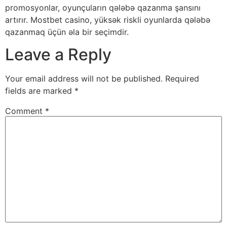
promosyonlar, oyunçuların qələbə qazanma şansını
artırır. Mostbet casino, yüksək riskli oyunlarda qələbə
qazanmaq üçün əla bir seçimdir.
Leave a Reply
Your email address will not be published.
Required
fields are marked
*
Comment
*