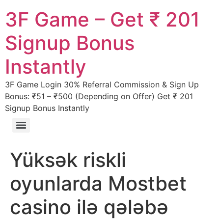
3F Game – Get ₹ 201
Signup Bonus
Instantly
3F Game Login 30% Referral Commission & Sign Up
Bonus: ₹51 – ₹500 (Depending on Offer) Get ₹ 201
Signup Bonus Instantly
Yüksək riskli
oyunlarda Mostbet
casino ilə qələbə